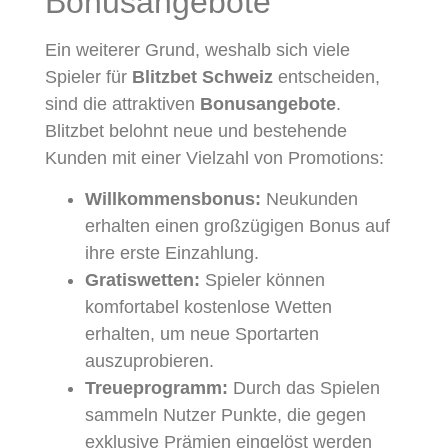
Bonusangebote
Ein weiterer Grund, weshalb sich viele
Spieler für
Blitzbet Schweiz
entscheiden,
sind die attraktiven
Bonusangebote
.
Blitzbet belohnt neue und bestehende
Kunden mit einer Vielzahl von Promotions:
Willkommensbonus:
Neukunden
erhalten einen großzügigen Bonus auf
ihre erste Einzahlung.
Gratiswetten:
Spieler können
komfortabel kostenlose Wetten
erhalten, um neue Sportarten
auszuprobieren.
Treueprogramm:
Durch das Spielen
sammeln Nutzer Punkte, die gegen
exklusive Prämien eingelöst werden