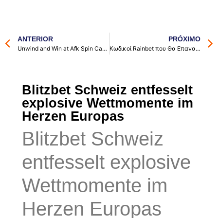
ANTERIOR
PRÓXIMO
Unwind and Win at Afk Spin Casino CA with Every Play
Κωδικοί Rainbet που Θα Επαναστατήσουν την Στατιστική σας Στρατηγική
Blitzbet Schweiz entfesselt
explosive Wettmomente im
Herzen Europas
Blitzbet Schweiz
entfesselt explosive
Wettmomente im
Herzen Europas