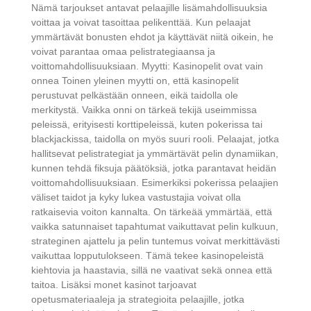
Nämä tarjoukset antavat pelaajille lisämahdollisuuksia
voittaa ja voivat tasoittaa pelikenttää. Kun pelaajat
ymmärtävät bonusten ehdot ja käyttävät niitä oikein, he
voivat parantaa omaa pelistrategiaansa ja
voittomahdollisuuksiaan. Myytti: Kasinopelit ovat vain
onnea Toinen yleinen myytti on, että kasinopelit
perustuvat pelkästään onneen, eikä taidolla ole
merkitystä. Vaikka onni on tärkeä tekijä useimmissa
peleissä, erityisesti korttipeleissä, kuten pokerissa tai
blackjackissa, taidolla on myös suuri rooli. Pelaajat, jotka
hallitsevat pelistrategiat ja ymmärtävät pelin dynamiikan,
kunnen tehdä fiksuja päätöksiä, jotka parantavat heidän
voittomahdollisuuksiaan. Esimerkiksi pokerissa pelaajien
väliset taidot ja kyky lukea vastustajia voivat olla
ratkaisevia voiton kannalta. On tärkeää ymmärtää, että
vaikka satunnaiset tapahtumat vaikuttavat pelin kulkuun,
strateginen ajattelu ja pelin tuntemus voivat merkittävästi
vaikuttaa lopputulokseen. Tämä tekee kasinopeleistä
kiehtovia ja haastavia, sillä ne vaativat sekä onnea että
taitoa. Lisäksi monet kasinot tarjoavat
opetusmateriaaleja ja strategioita pelaajille, jotka