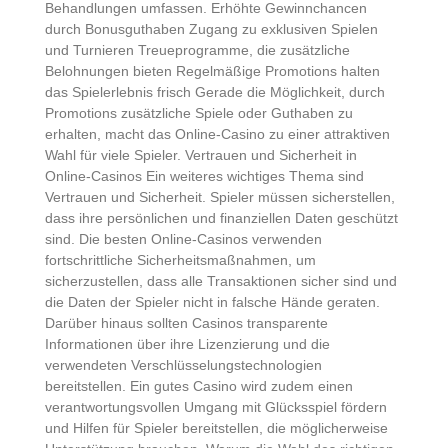
Behandlungen umfassen. Erhöhte Gewinnchancen
durch Bonusguthaben Zugang zu exklusiven Spielen
und Turnieren Treueprogramme, die zusätzliche
Belohnungen bieten Regelmäßige Promotions halten
das Spielerlebnis frisch Gerade die Möglichkeit, durch
Promotions zusätzliche Spiele oder Guthaben zu
erhalten, macht das Online-Casino zu einer attraktiven
Wahl für viele Spieler. Vertrauen und Sicherheit in
Online-Casinos Ein weiteres wichtiges Thema sind
Vertrauen und Sicherheit. Spieler müssen sicherstellen,
dass ihre persönlichen und finanziellen Daten geschützt
sind. Die besten Online-Casinos verwenden
fortschrittliche Sicherheitsmaßnahmen, um
sicherzustellen, dass alle Transaktionen sicher sind und
die Daten der Spieler nicht in falsche Hände geraten.
Darüber hinaus sollten Casinos transparente
Informationen über ihre Lizenzierung und die
verwendeten Verschlüsselungstechnologien
bereitstellen. Ein gutes Casino wird zudem einen
verantwortungsvollen Umgang mit Glücksspiel fördern
und Hilfen für Spieler bereitstellen, die möglicherweise