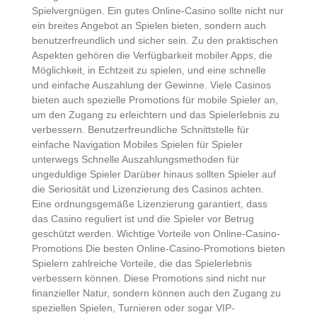
Spielvergnügen. Ein gutes Online-Casino sollte nicht nur
ein breites Angebot an Spielen bieten, sondern auch
benutzerfreundlich und sicher sein. Zu den praktischen
Aspekten gehören die Verfügbarkeit mobiler Apps, die
Möglichkeit, in Echtzeit zu spielen, und eine schnelle
und einfache Auszahlung der Gewinne. Viele Casinos
bieten auch spezielle Promotions für mobile Spieler an,
um den Zugang zu erleichtern und das Spielerlebnis zu
verbessern. Benutzerfreundliche Schnittstelle für
einfache Navigation Mobiles Spielen für Spieler
unterwegs Schnelle Auszahlungsmethoden für
ungeduldige Spieler Darüber hinaus sollten Spieler auf
die Seriosität und Lizenzierung des Casinos achten.
Eine ordnungsgemäße Lizenzierung garantiert, dass
das Casino reguliert ist und die Spieler vor Betrug
geschützt werden. Wichtige Vorteile von Online-Casino-
Promotions Die besten Online-Casino-Promotions bieten
Spielern zahlreiche Vorteile, die das Spielerlebnis
verbessern können. Diese Promotions sind nicht nur
finanzieller Natur, sondern können auch den Zugang zu
speziellen Spielen, Turnieren oder sogar VIP-