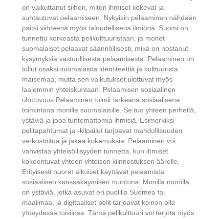
on vaikuttanut siihen, miten ihmiset kokevat ja
suhtautuvat pelaamiseen. Nykyisin pelaaminen nähdään
paitsi viihteenä myös taloudellisena ilmiönä. Suomi on
tunnettu korkeasta pelikulttuuristaan, ja monet
suomalaiset pelaavat säännöllisesti, mikä on nostanut
kysymyksiä vastuullisesta pelaamisesta. Pelaaminen on
tullut osaksi suomalaista identiteettiä ja kulttuurista
maisemaa, mutta sen vaikutukset ulottuvat myös
laajemmin yhteiskuntaan. Pelaamisen sosiaalinen
ulottuvuus Pelaaminen toimii tärkeänä sosiaalisena
toimintana monille suomalaisille. Se tuo yhteen perheitä,
ystäviä ja jopa tuntemattomia ihmisiä. Esimerkiksi
pelitapahtumat ja -kilpailut tarjoavat mahdollisuuden
verkostoitua ja jakaa kokemuksia. Pelaaminen voi
vahvistaa yhteisöllisyyden tunnetta, kun ihmiset
kokoontuvat yhteen yhteisen kiinnostuksen äärelle.
Erityisesti nuoret aikuiset käyttävät pelaamista
sosiaalisen kanssakäymisen muotona. Monilla nuorilla
on ystäviä, jotka asuvat eri puolilla Suomea tai
maailmaa, ja digitaaliset pelit tarjoavat keinon olla
yhteydessä toisiinsa. Tämä pelikulttuuri voi tarjota myös