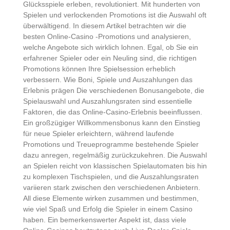
Glücksspiele erleben, revolutioniert. Mit hunderten von
Spielen und verlockenden Promotions ist die Auswahl oft
überwältigend. In diesem Artikel betrachten wir die
besten Online-Casino -Promotions und analysieren,
welche Angebote sich wirklich lohnen. Egal, ob Sie ein
erfahrener Spieler oder ein Neuling sind, die richtigen
Promotions können Ihre Spielsession erheblich
verbessern. Wie Boni, Spiele und Auszahlungen das
Erlebnis prägen Die verschiedenen Bonusangebote, die
Spielauswahl und Auszahlungsraten sind essentielle
Faktoren, die das Online-Casino-Erlebnis beeinflussen.
Ein großzügiger Willkommensbonus kann den Einstieg
für neue Spieler erleichtern, während laufende
Promotions und Treueprogramme bestehende Spieler
dazu anregen, regelmäßig zurückzukehren. Die Auswahl
an Spielen reicht von klassischen Spielautomaten bis hin
zu komplexen Tischspielen, und die Auszahlungsraten
variieren stark zwischen den verschiedenen Anbietern.
All diese Elemente wirken zusammen und bestimmen,
wie viel Spaß und Erfolg die Spieler in einem Casino
haben. Ein bemerkenswerter Aspekt ist, dass viele