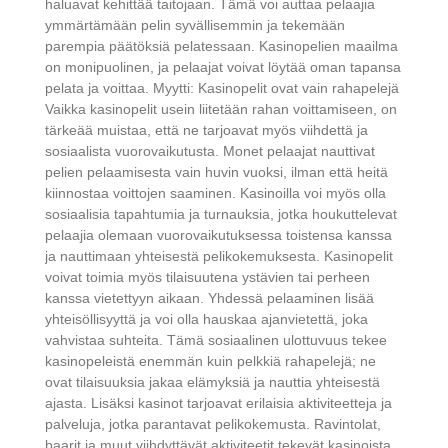
haluavat kehittää taitojaan. Tämä voi auttaa pelaajia
ymmärtämään pelin syvällisemmin ja tekemään
parempia päätöksiä pelatessaan. Kasinopelien maailma
on monipuolinen, ja pelaajat voivat löytää oman tapansa
pelata ja voittaa. Myytti: Kasinopelit ovat vain rahapelejä
Vaikka kasinopelit usein liitetään rahan voittamiseen, on
tärkeää muistaa, että ne tarjoavat myös viihdettä ja
sosiaalista vuorovaikutusta. Monet pelaajat nauttivat
pelien pelaamisesta vain huvin vuoksi, ilman että heitä
kiinnostaa voittojen saaminen. Kasinoilla voi myös olla
sosiaalisia tapahtumia ja turnauksia, jotka houkuttelevat
pelaajia olemaan vuorovaikutuksessa toistensa kanssa
ja nauttimaan yhteisestä pelikokemuksesta. Kasinopelit
voivat toimia myös tilaisuutena ystävien tai perheen
kanssa vietettyyn aikaan. Yhdessä pelaaminen lisää
yhteisöllisyyttä ja voi olla hauskaa ajanvietettä, joka
vahvistaa suhteita. Tämä sosiaalinen ulottuvuus tekee
kasinopeleistä enemmän kuin pelkkiä rahapelejä; ne
ovat tilaisuuksia jakaa elämyksiä ja nauttia yhteisestä
ajasta. Lisäksi kasinot tarjoavat erilaisia aktiviteetteja ja
palveluja, jotka parantavat pelikokemusta. Ravintolat,
baarit ja muut viihdyttävät aktiviteetit tekevät kasinoista