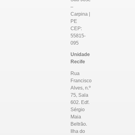
–
Carpina |
PE
CEP:
55815-
095
Unidade
Recife
Rua
Francisco
Alves, n.º
75, Sala
602. Edf.
Sérgio
Maia
Beltrão.
Ilha do