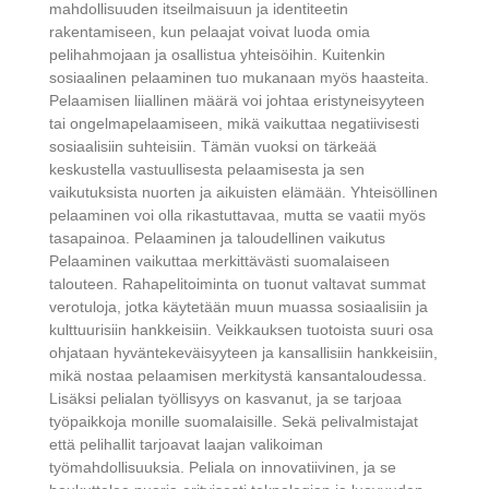
mahdollisuuden itseilmaisuun ja identiteetin
rakentamiseen, kun pelaajat voivat luoda omia
pelihahmojaan ja osallistua yhteisöihin. Kuitenkin
sosiaalinen pelaaminen tuo mukanaan myös haasteita.
Pelaamisen liiallinen määrä voi johtaa eristyneisyyteen
tai ongelmapelaamiseen, mikä vaikuttaa negatiivisesti
sosiaalisiin suhteisiin. Tämän vuoksi on tärkeää
keskustella vastuullisesta pelaamisesta ja sen
vaikutuksista nuorten ja aikuisten elämään. Yhteisöllinen
pelaaminen voi olla rikastuttavaa, mutta se vaatii myös
tasapainoa. Pelaaminen ja taloudellinen vaikutus
Pelaaminen vaikuttaa merkittävästi suomalaiseen
talouteen. Rahapelitoiminta on tuonut valtavat summat
verotuloja, jotka käytetään muun muassa sosiaalisiin ja
kulttuurisiin hankkeisiin. Veikkauksen tuotoista suuri osa
ohjataan hyväntekeväisyyteen ja kansallisiin hankkeisiin,
mikä nostaa pelaamisen merkitystä kansantaloudessa.
Lisäksi pelialan työllisyys on kasvanut, ja se tarjoaa
työpaikkoja monille suomalaisille. Sekä pelivalmistajat
että pelihallit tarjoavat laajan valikoiman
työmahdollisuuksia. Peliala on innovatiivinen, ja se