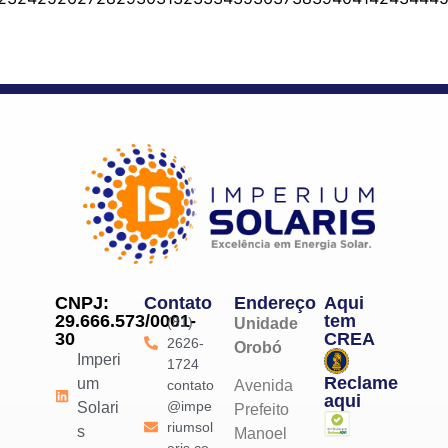
CNPJ:
Contato
Endereço
Aqui
29.666.573/0001-
tem
(81)
Unidade
30
CREA
2626-
Orobó
Imperi
1724
Reclame
um
contato
Avenida
aqui
@impe
Solari
Prefeito
riumsol
s
Manoel
aris.co