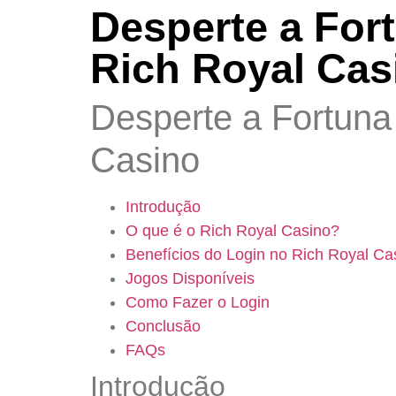
Desperte a For
Rich Royal Cas
Desperte a Fortuna
Casino
Introdução
O que é o Rich Royal Casino?
Benefícios do Login no Rich Royal Ca
Jogos Disponíveis
Como Fazer o Login
Conclusão
FAQs
Introdução