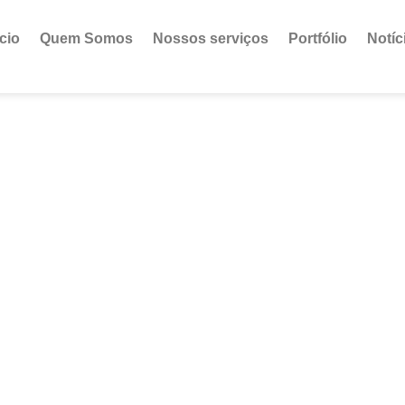
ício
Quem Somos
Nossos serviços
Portfólio
Notíc