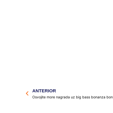
ANTERIOR
Osvojite more nagrada uz big bass bonanza bonu