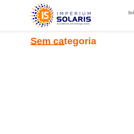
In
Sem categoria