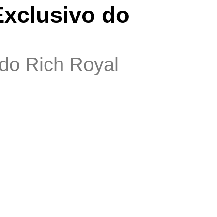
Exclusivo do
do Rich Royal