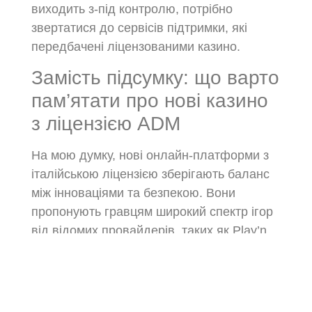
виходить з-під контролю, потрібно
звертатися до сервісів підтримки, які
передбачені ліцензованими казино.
Замість підсумку: що варто
пам’ятати про нові казино
з ліцензією ADM
На мою думку, нові онлайн-платформи з
італійською ліцензією зберігають баланс
між інноваціями та безпекою. Вони
пропонують гравцям широкий спектр ігор
від відомих провайдерів, таких як Play’n
GO або Evolution, і дотримуються суворих
норм ADM. Водночас варто бути уважним
і не піддаватися першим враженням —
детальна перевірка умов, зокрема