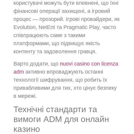
користувачі можуть бути впевнені, що їхні
фінансові операції захищені, а ігровий
процес — прозорий. Ігрові провайдери, як
Evolution, NetEnt та Pragmatic Play, часто
співпрацюють саме з такими
платформами, що підвищує якість
контенту та задоволення гравця.
Варто додати, що
nuovi casino con licenza
adm
активно впроваджують останні
технології шифрування, що робить їх
привабливими для тих, хто цінує безпеку
в мережі.
Технічні стандарти та
вимоги ADM для онлайн
казино