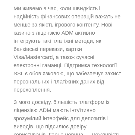
Ми живемо в час, коли швидкість і
надійність фінансових операцій важать не
менше за якість ігрового контенту. Нові
казино з ліцензією ADM активно
інтегрують такі платіжні методи, як
банківські перекази, картки
Visa/Mastercard, а також сучасні
електронні гаманці. Підтримка технології
SSL є обов’язковою, що забезпечує захист
персональних і платіжних даних від
перехоплення.
З мого досвіду, більшість платформ із
ліцензією ADM мають інтуїтивно
зрозумілий інтерфейс для депозитів і
виводів, що підсилює довіру
користувачів. Гарна новина — можливість