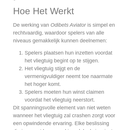
Hoe Het Werkt
De werking van
Odibets Aviator
is simpel en
rechtvaardig, waardoor spelers van alle
niveaus gemakkelijk kunnen deelnemen:
Spelers plaatsen hun inzetten voordat
het vliegtuig begint op te stijgen.
Het vliegtuig stijgt en de
vermenigvuldiger neemt toe naarmate
het hoger komt.
Spelers moeten hun winst claimen
voordat het vliegtuig neerstort.
Dit spanningsvolle element van niet weten
wanneer het vliegtuig zal crashen zorgt voor
een opwindende ervaring. Elke beslissing