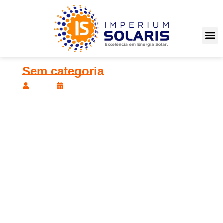
Sem categoria
blog
09/07/2026