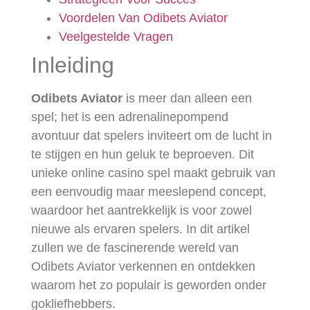
Voordelen Van Odibets Aviator
Veelgestelde Vragen
Inleiding
Odibets Aviator
is meer dan alleen een
spel; het is een adrenalinepompend
avontuur dat spelers inviteert om de lucht in
te stijgen en hun geluk te beproeven. Dit
unieke online casino spel maakt gebruik van
een eenvoudig maar meeslepend concept,
waardoor het aantrekkelijk is voor zowel
nieuwe als ervaren spelers. In dit artikel
zullen we de fascinerende wereld van
Odibets Aviator verkennen en ontdekken
waarom het zo populair is geworden onder
gokliefhebbers.