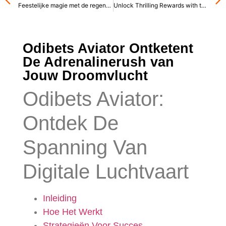
Feestelijke magie met de regenachtige verjaardag bonus van Rainbet
Unlock Thrilling Rewards with the Boomerang Casino App Adventure
Odibets Aviator Ontketent
De Adrenalinerush van
Jouw Droomvlucht
Odibets Aviator:
Ontdek De
Spanning Van
Digitale Luchtvaart
Inleiding
Hoe Het Werkt
Strategieën Voor Succes