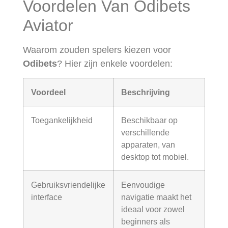
Voordelen Van Odibets
Aviator
Waarom zouden spelers kiezen voor
Odibets
? Hier zijn enkele voordelen:
Voordeel
Beschrijving
Toegankelijkheid
Beschikbaar op
verschillende
apparaten, van
desktop tot mobiel.
Gebruiksvriendelijke
Eenvoudige
interface
navigatie maakt het
ideaal voor zowel
beginners als