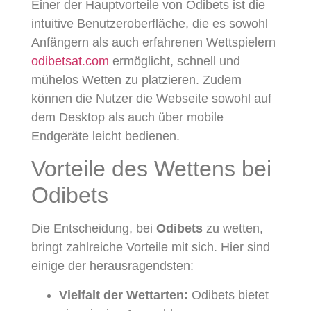
Einer der Hauptvorteile von Odibets ist die
intuitive Benutzeroberfläche, die es sowohl
Anfängern als auch erfahrenen Wettspielern
odibetsat.com
ermöglicht, schnell und
mühelos Wetten zu platzieren. Zudem
können die Nutzer die Webseite sowohl auf
dem Desktop als auch über mobile
Endgeräte leicht bedienen.
Vorteile des Wettens bei
Odibets
Die Entscheidung, bei
Odibets
zu wetten,
bringt zahlreiche Vorteile mit sich. Hier sind
einige der herausragendsten:
Vielfalt der Wettarten:
Odibets bietet