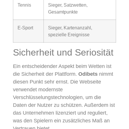
Tennis
Sieger, Satzwetten,
Gesamtpunkte
E-Sport
Sieger, Kartenanzahl,
spezielle Ereignisse
Sicherheit und Seriosität
Ein entscheidender Aspekt beim Wetten ist
die Sicherheit der Plattform.
Odibets
nimmt
diesen Punkt sehr ernst. Die Webseite
verwendet modernste
Verschlüsselungstechnologien, um die
Daten der Nutzer zu schützen. Außerdem ist
das Unternehmen lizenziert und reguliert,
was den Spielern ein zusätzliches Maß an
Vertrauen bietet.