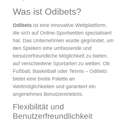
Was ist Odibets?
Odibets
ist eine innovative Wettplattform,
die sich auf Online-Sportwetten spezialisiert
hat. Das Unternehmen wurde gegründet, um
den Spielern eine umfassende und
benutzerfreundliche Möglichkeit zu bieten,
auf verschiedene Sportarten zu wetten. Ob
Fußball, Basketball oder Tennis – Odibets
bietet eine breite Palette an
Wettmöglichkeiten und garantiert ein
angenehmes Benutzererlebnis.
Flexibilität und
Benutzerfreundlichkeit