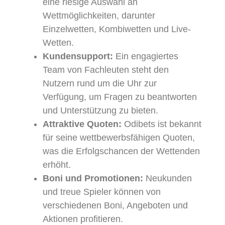
eine riesige Auswahl an
Wettmöglichkeiten, darunter
Einzelwetten, Kombiwetten und Live-
Wetten.
Kundensupport:
Ein engagiertes
Team von Fachleuten steht den
Nutzern rund um die Uhr zur
Verfügung, um Fragen zu beantworten
und Unterstützung zu bieten.
Attraktive Quoten:
Odibets ist bekannt
für seine wettbewerbsfähigen Quoten,
was die Erfolgschancen der Wettenden
erhöht.
Boni und Promotionen:
Neukunden
und treue Spieler können von
verschiedenen Boni, Angeboten und
Aktionen profitieren.