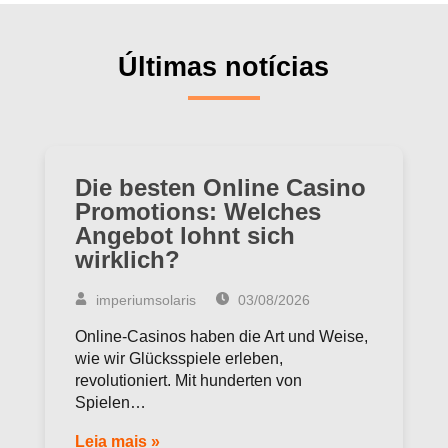
Últimas notícias
Die besten Online Casino
Promotions: Welches
Angebot lohnt sich
wirklich?
imperiumsolaris
03/08/2026
Online-Casinos haben die Art und Weise,
wie wir Glücksspiele erleben,
revolutioniert. Mit hunderten von
Spielen…
Leia mais »