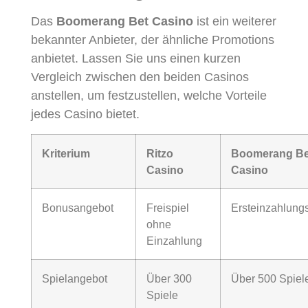
Das
Boomerang Bet Casino
ist ein weiterer
bekannter Anbieter, der ähnliche Promotions
anbietet. Lassen Sie uns einen kurzen
Vergleich zwischen den beiden Casinos
anstellen, um festzustellen, welche Vorteile
jedes Casino bietet.
Kriterium
Ritzo
Boomerang Be
Casino
Casino
Bonusangebot
Freispiel
Ersteinzahlung
ohne
Einzahlung
Spielangebot
Über 300
Über 500 Spiel
Spiele