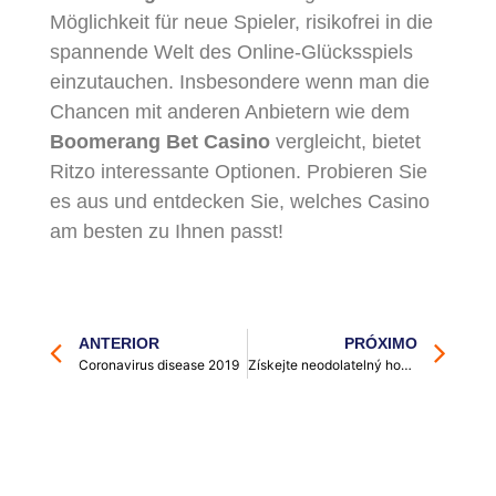
Möglichkeit für neue Spieler, risikofrei in die
spannende Welt des Online-Glücksspiels
einzutauchen. Insbesondere wenn man die
Chancen mit anderen Anbietern wie dem
Boomerang Bet Casino
vergleicht, bietet
Ritzo interessante Optionen. Probieren Sie
es aus und entdecken Sie, welches Casino
am besten zu Ihnen passt!
ANTERIOR
PRÓXIMO
Coronavirus disease 2019
Získejte neodolatelný honey betz bonus a zažijte radost z výhry