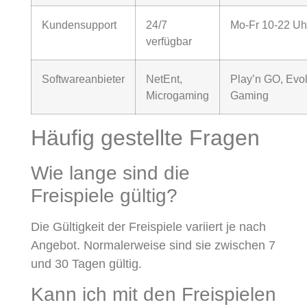
Kundensupport
24/7
Mo-Fr 10-22 Uh
verfügbar
Softwareanbieter
NetEnt,
Play’n GO, Evol
Microgaming
Gaming
Häufig gestellte Fragen
Wie lange sind die
Freispiele gültig?
Die Gültigkeit der Freispiele variiert je nach
Angebot. Normalerweise sind sie zwischen 7
und 30 Tagen gültig.
Kann ich mit den Freispielen