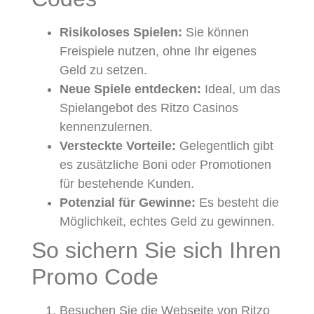
Risikoloses Spielen:
Sie können
Freispiele nutzen, ohne Ihr eigenes
Geld zu setzen.
Neue Spiele entdecken:
Ideal, um das
Spielangebot des Ritzo Casinos
kennenzulernen.
Versteckte Vorteile:
Gelegentlich gibt
es zusätzliche Boni oder Promotionen
für bestehende Kunden.
Potenzial für Gewinne:
Es besteht die
Möglichkeit, echtes Geld zu gewinnen.
So sichern Sie sich Ihren
Promo Code
Besuchen Sie die Webseite von Ritzo