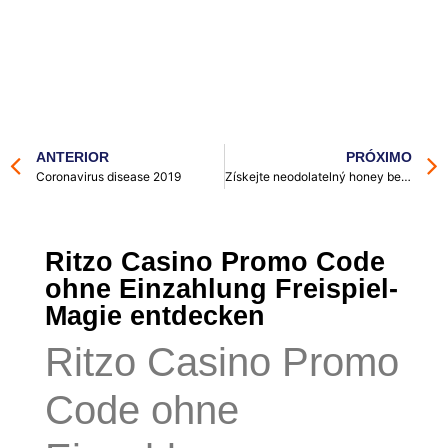
ANTERIOR
PRÓXIMO
Coronavirus disease 2019
Získejte neodolatelný honey betz bonus a zažijte radost z výhry
Ritzo Casino Promo Code
ohne Einzahlung Freispiel-
Magie entdecken
Ritzo Casino Promo
Code ohne