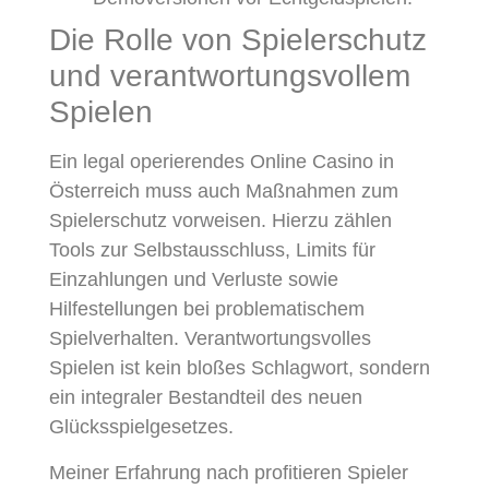
Die Rolle von Spielerschutz
und verantwortungsvollem
Spielen
Ein legal operierendes Online Casino in
Österreich muss auch Maßnahmen zum
Spielerschutz vorweisen. Hierzu zählen
Tools zur Selbstausschluss, Limits für
Einzahlungen und Verluste sowie
Hilfestellungen bei problematischem
Spielverhalten. Verantwortungsvolles
Spielen ist kein bloßes Schlagwort, sondern
ein integraler Bestandteil des neuen
Glücksspielgesetzes.
Meiner Erfahrung nach profitieren Spieler