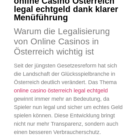
online Casino Österreich
legal echtgeld dank klarer
Menüführung
Warum die Legalisierung
von Online Casinos in
Österreich wichtig ist
Seit der jüngsten Gesetzesreform hat sich
die Landschaft der Glücksspielbranche in
Österreich deutlich verändert. Das Thema
online casino österreich legal echtgeld
gewinnt immer mehr an Bedeutung, da
Spieler nun legal und sicher um echtes Geld
spielen können. Diese Entwicklung bringt
nicht nur mehr Transparenz, sondern auch
einen besseren Verbraucherschutz.