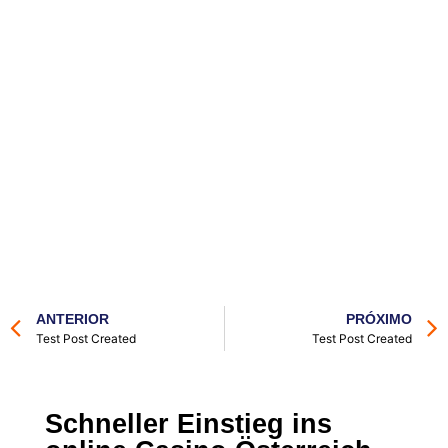
ANTERIOR
PRÓXIMO
Test Post Created
Test Post Created
Schneller Einstieg ins