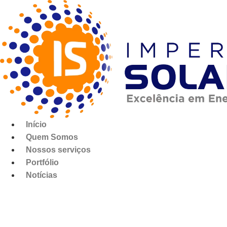
Ir
para
o
conteúdo
Início
Quem Somos
Nossos serviços
Portfólio
Notícias