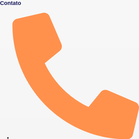
Contato