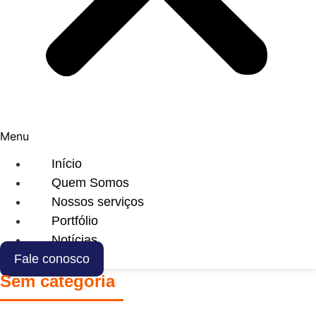
Menu
Início
Quem Somos
Nossos serviços
Portfólio
Notícias
Fale conosco
Sem categoria