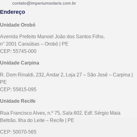
contato@imperiumsolaris.com.br
Endereço
Unidade Orobó
Avenida Prefeito Manoel João dos Santos Filho,
n° 2001 Caraúbas – Orobó | PE
CEP: 55745-000
Unidade Carpina
R. Dom Rinaldi, 232, Andar 2, Loja 27 – São José – Carpina |
PE
CEP: 55815-095
Unidade Recife
Rua Francisco Alves, n.º 75, Sala 602. Edf. Sérgio Maia
Beltrão. Ilha do Leite – Recife | PE
CEP: 50070-565