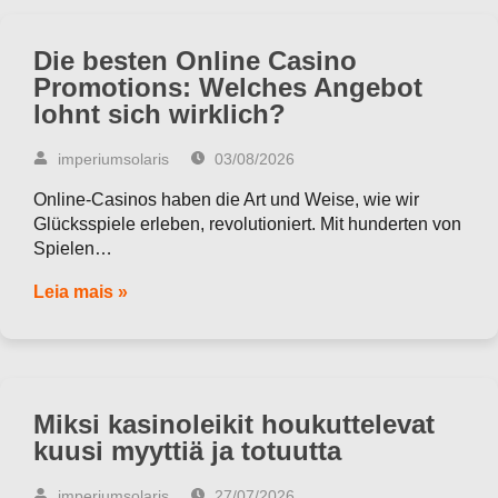
Die besten Online Casino
Promotions: Welches Angebot
lohnt sich wirklich?
imperiumsolaris
03/08/2026
Online-Casinos haben die Art und Weise, wie wir
Glücksspiele erleben, revolutioniert. Mit hunderten von
Spielen…
Leia mais »
Miksi kasinoleikit houkuttelevat
kuusi myyttiä ja totuutta
imperiumsolaris
27/07/2026