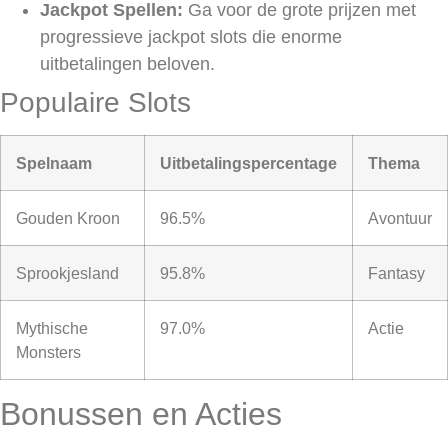
Jackpot Spellen:
Ga voor de grote prijzen met
progressieve jackpot slots die enorme
uitbetalingen beloven.
Populaire Slots
Spelnaam
Uitbetalingspercentage
Thema
Gouden Kroon
96.5%
Avontuur
Sprookjesland
95.8%
Fantasy
Mythische
97.0%
Actie
Monsters
Bonussen en Acties