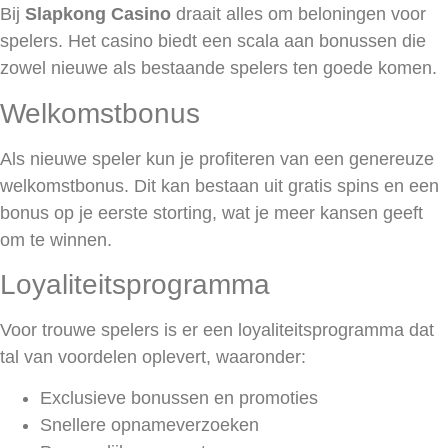
Bij
Slapkong Casino
draait alles om beloningen voor
spelers. Het casino biedt een scala aan bonussen die
zowel nieuwe als bestaande spelers ten goede komen.
Welkomstbonus
Als nieuwe speler kun je profiteren van een genereuze
welkomstbonus. Dit kan bestaan uit gratis spins en een
bonus op je eerste storting, wat je meer kansen geeft
om te winnen.
Loyaliteitsprogramma
Voor trouwe spelers is er een loyaliteitsprogramma dat
tal van voordelen oplevert, waaronder:
Exclusieve bonussen en promoties
Snellere opnameverzoeken