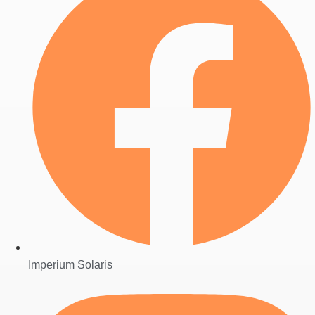
Imperium Solaris