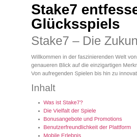
Stake7 entfesse
Glücksspiels
Stake7 – Die Zukunf
Willkommen in der faszinierenden Welt vo
genaueren Blick auf die einzigartigen Merk
Von aufregenden Spielen bis hin zu innovati
Inhalt
Was ist Stake7?
Die Vielfalt der Spiele
Bonusangebote und Promotions
Benutzerfreundlichkeit der Plattform
Mobile Erlebnis