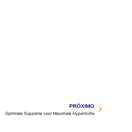
PRÓXIMO
Optimale Suppletie voor Maximale Hypertrofie