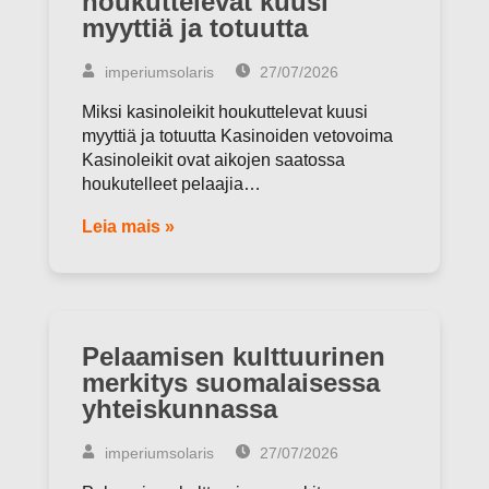
houkuttelevat kuusi
myyttiä ja totuutta
imperiumsolaris
27/07/2026
Miksi kasinoleikit houkuttelevat kuusi
myyttiä ja totuutta Kasinoiden vetovoima
Kasinoleikit ovat aikojen saatossa
houkutelleet pelaajia…
Leia mais »
Pelaamisen kulttuurinen
merkitys suomalaisessa
yhteiskunnassa
imperiumsolaris
27/07/2026