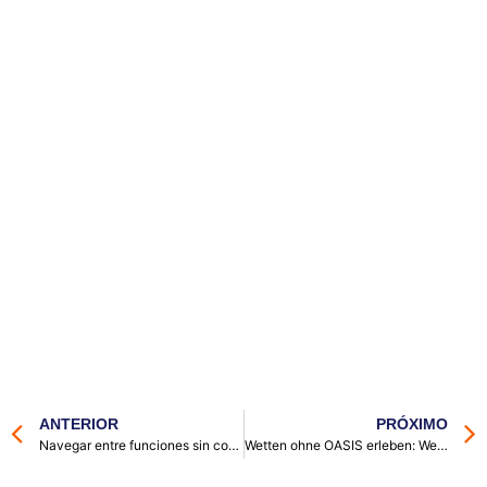
ANTERIOR
PRÓXIMO
Navegar entre funciones sin complicaciones marca la diferencia en betonwin
Wetten ohne OASIS erleben: Wenn Transparenz und Schnelligkeit im Vordergrund stehen