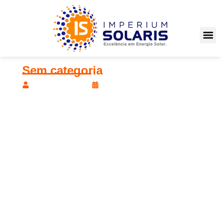
Sem categoria
imperiumsolaris
09/07/2026