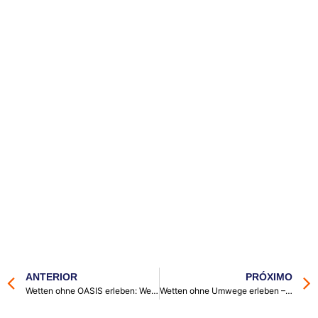
ANTERIOR
PRÓXIMO
Wetten ohne OASIS erleben: Wenn Transparenz und Schnelligkeit im Vordergrund stehen
Wetten ohne Umwege erleben – Sportwetten ohne Oasis im schnellen Zugriff