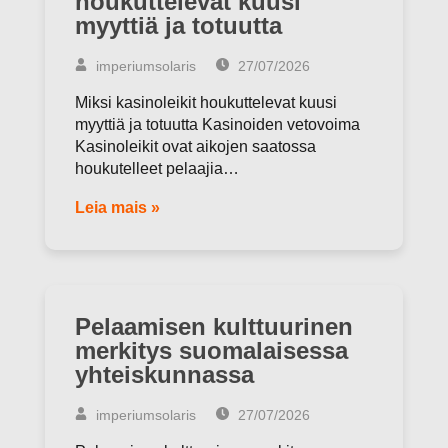
houkuttelevat kuusi
myyttiä ja totuutta
imperiumsolaris
27/07/2026
Miksi kasinoleikit houkuttelevat kuusi
myyttiä ja totuutta Kasinoiden vetovoima
Kasinoleikit ovat aikojen saatossa
houkutelleet pelaajia…
Leia mais »
Pelaamisen kulttuurinen
merkitys suomalaisessa
yhteiskunnassa
imperiumsolaris
27/07/2026