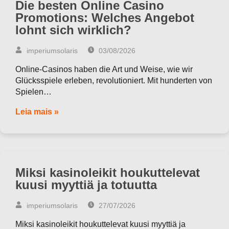
Die besten Online Casino
Promotions: Welches Angebot
lohnt sich wirklich?
imperiumsolaris
03/08/2026
Online-Casinos haben die Art und Weise, wie wir
Glücksspiele erleben, revolutioniert. Mit hunderten von
Spielen…
Leia mais »
Miksi kasinoleikit houkuttelevat
kuusi myyttiä ja totuutta
imperiumsolaris
27/07/2026
Miksi kasinoleikit houkuttelevat kuusi myyttiä ja