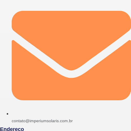
contato@imperiumsolaris.com.br
Endereço