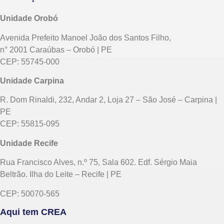
Unidade Orobó
Avenida Prefeito Manoel João dos Santos Filho,
n° 2001 Caraúbas – Orobó | PE
CEP: 55745-000
Unidade Carpina
R. Dom Rinaldi, 232, Andar 2, Loja 27 – São José – Carpina |
PE
CEP: 55815-095
Unidade Recife
Rua Francisco Alves, n.º 75, Sala 602. Edf. Sérgio Maia
Beltrão. Ilha do Leite – Recife | PE
CEP: 50070-565
Aqui tem CREA