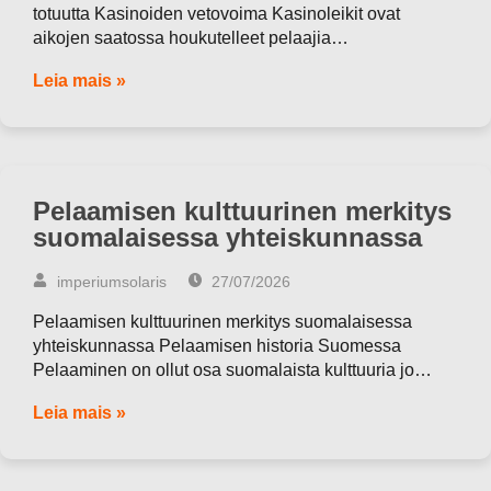
totuutta Kasinoiden vetovoima Kasinoleikit ovat
aikojen saatossa houkutelleet pelaajia…
Leia mais »
Pelaamisen kulttuurinen merkitys
suomalaisessa yhteiskunnassa
imperiumsolaris
27/07/2026
Pelaamisen kulttuurinen merkitys suomalaisessa
yhteiskunnassa Pelaamisen historia Suomessa
Pelaaminen on ollut osa suomalaista kulttuuria jo…
Leia mais »