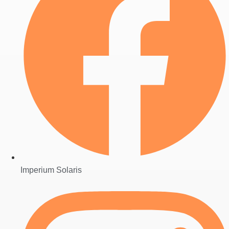
Imperium Solaris