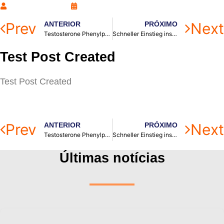
imperiumsolaris
09/07/2026
Prev
Next
ANTERIOR
PRÓXIMO
Testosterone Phenylpropionate von Astera Labs im Bodybuilding
Schneller Einstieg ins online Casino Österreich legal echtgeld dank klarer Menüführung
Test Post Created
Test Post Created
Prev
Next
ANTERIOR
PRÓXIMO
Testosterone Phenylpropionate von Astera Labs im Bodybuilding
Schneller Einstieg ins online Casino Österreich legal echtgeld dank klarer Menüführung
Últimas notícias