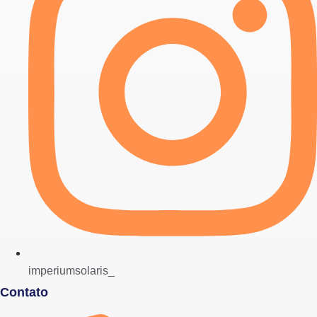
imperiumsolaris_
Contato