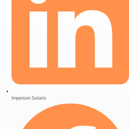
Imperium Solaris