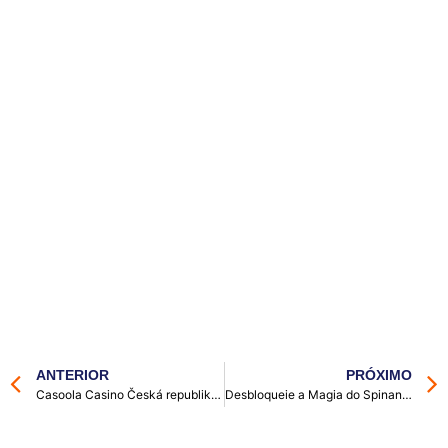
ANTERIOR
PRÓXIMO
Casoola Casino Česká republika otvírá brány k hazardním zážitkům
Desbloqueie a Magia do Spinania com um Código de Bônus Surpreendente