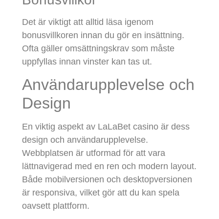
Det är viktigt att alltid läsa igenom
bonusvillkoren innan du gör en insättning.
Ofta gäller omsättningskrav som måste
uppfyllas innan vinster kan tas ut.
Användarupplevelse och
Design
En viktig aspekt av LaLaBet casino är dess
design och användarupplevelse.
Webbplatsen är utformad för att vara
lättnavigerad med en ren och modern layout.
Både mobilversionen och desktopversionen
är responsiva, vilket gör att du kan spela
oavsett plattform.