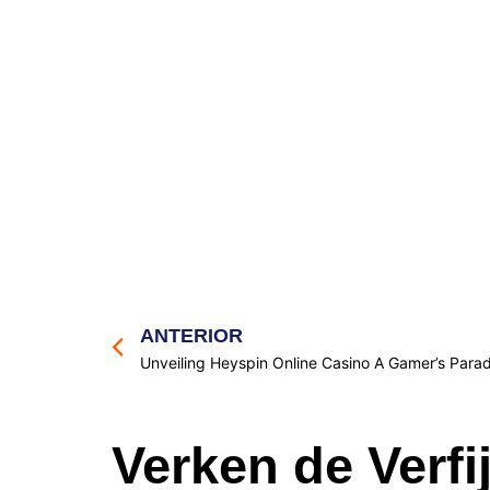
ANTERIOR
Unveiling Heyspin Online Casino A Gamer’s Parad
Verken de Verf