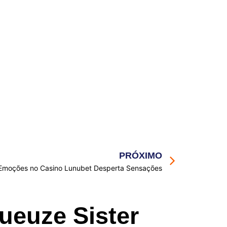
PRÓXIMO
Emoções no Casino Lunubet Desperta Sensações
ueuze Sister