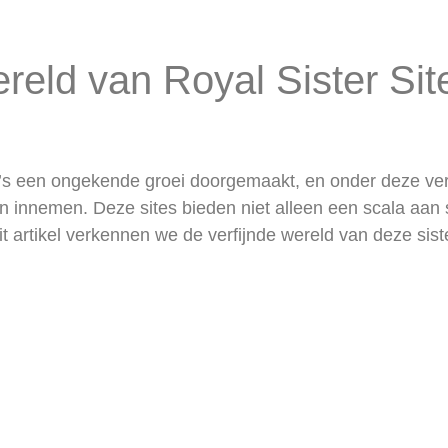
eld van Royal Sister Sit
o’s een ongekende groei doorgemaakt, en onder deze ve
 innemen. Deze sites bieden niet alleen een scala aan
t artikel verkennen we de verfijnde wereld van deze siste