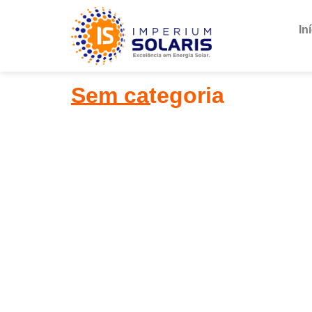
In
Sem categoria