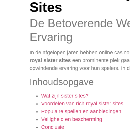
Sites
De Betoverende Wer
Ervaring
In de afgelopen jaren hebben online casin
royal sister sites
een prominente plek gaan
opwindende ervaring voor hun spelers. In di
Inhoudsopgave
Wat zijn sister sites?
Voordelen van rich royal sister sites
Populaire spellen en aanbiedingen
Veiligheid en bescherming
Conclusie