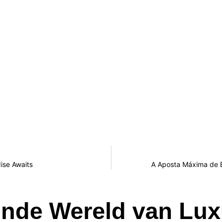
ise Awaits
A Aposta Máxima de 
ijnde Wereld van Lux